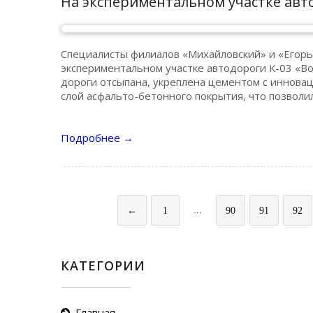
На экспериментальном участке авт
Специалисты филиалов «Михайловский» и «Егор
экспериментальном участке автодороги К-03 «Во
дороги отсыпана, укреплена цементом с иннова
слой асфальто-бетонного покрытия, что позвол
Подробнее
→
...
←
1
90
91
92
КАТЕГОРИИ
Главная