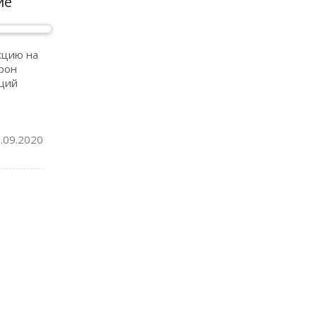
ие
кцию на
рон
ющий
.09.2020