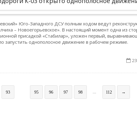
одороги К-03 открыто однополосное движен
ьевский» Юго-Западного ДСУ полным ходом ведут реконстру
лчиха – Новоегорьевское». В настоящий момент одна из сто
ционной присадкой «Стабилар», уложен первый, выравнива
ило запустить однополосное движение в рабочем режиме.
23
94
...
93
95
96
97
98
112
→