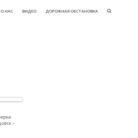
 О НАС
ВИДЕО
ДОРОЖНАЯ ОБСТАНОВКА
верка
цовск –