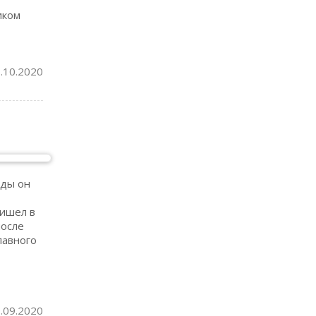
иком
.10.2020
оды он
ришел в
после
лавного
.09.2020