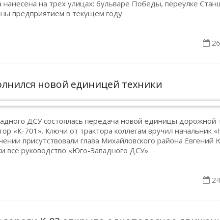
а нанесена на трех улицах: бульваре Победы, переулке Ста
аны предприятием в текущем году.
26
олнился новой единицей техники
падного ДСУ состоялась передача новой единицы дорожной 
р «К-701». Ключи от трактора коллегам вручил начальник «
учении присутствовали глава Михайловского района Евгений 
ки все руководство «Юго-Западного ДСУ».
24