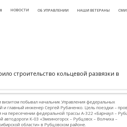
НОВОСТИ
Я
ОБ УПРАВЛЕНИИ
НАШИ ВЕТЕРАНЫ
СМИ
рило строительство кольцевой развязки в
ым визитом побывал начальник Управления федеральных
й и главный инженер Сергей Рубаненко. Цель поездки – про
и на пересечении федеральной трассы А-322 «Барнаул – Руб
й автодороги К-03 «Змеиногорск – Рубцовск – Волчиха –
сибирской области» в Рубцовском районе.