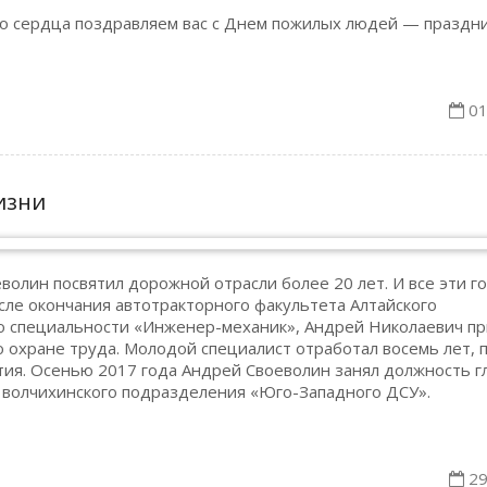
го сердца поздравляем вас с Днем пожилых людей — праздн
01
изни
олин посвятил дорожной отрасли более 20 лет. И все эти г
осле окончания автотракторного факультета Алтайского
по специальности «Инженер-механик», Андрей Николаевич п
 охране труда. Молодой специалист отработал восемь лет, 
тия. Осенью 2017 года Андрей Своеволин занял должность г
м волчихинского подразделения «Юго-Западного ДСУ».
29