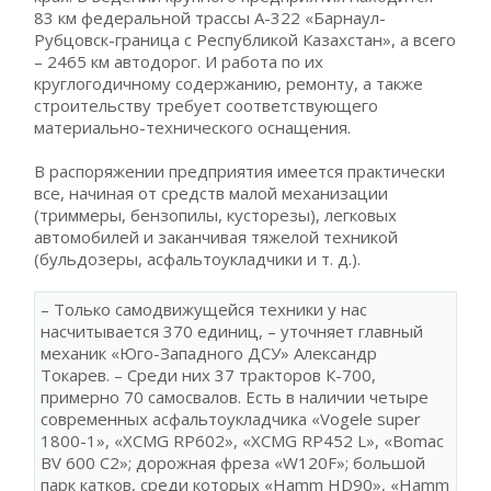
83 км федеральной трассы A-322 «Барнаул-
Рубцовск-граница с Республикой Казахстан», а всего
– 2465 км автодорог. И работа по их
круглогодичному содержанию, ремонту, а также
строительству требует соответствующего
материально-технического оснащения.
В распоряжении предприятия имеется практически
все, начиная от средств малой механизации
(триммеры, бензопилы, кусторезы), легковых
автомобилей и заканчивая тяжелой техникой
(бульдозеры, асфальтоукладчики и т. д.).
– Только самодвижущейся техники у нас
насчитывается 370 единиц, – уточняет главный
механик «Юго-Западного ДСУ» Александр
Токарев. – Среди них 37 тракторов К-700,
примерно 70 самосвалов. Есть в наличии четыре
современных асфальтоукладчика «Vogele super
1800-1», «XCMG RP602», «XCMG RP452 L», «Bomac
BV 600 C2»; дорожная фреза «W120F»; большой
парк катков, среди которых «Hamm HD90», «Hamm