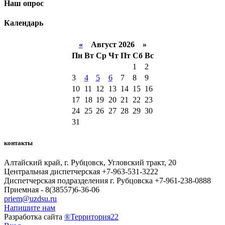
Наш опрос
Календарь
«
Август 2026 »
Пн
Вт
Ср
Чт
Пт
Сб
Вс
1
2
3
4
5
6
7
8
9
10
11
12
13
14
15
16
17
18
19
20
21
22
23
24
25
26
27
28
29
30
31
контакты
Алтайский край, г. Рубцовск, Угловский тракт, 20
Центральная диспетчерская +7-963-531-3222
Диспетчерская подразделения г. Рубцовска +7-961-238-0888
Приемная - 8(38557)6-36-06
priem@uzdsu.ru
Напишите нам
Разработка сайта
®Территория22