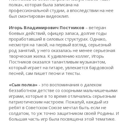
полка», которая была записана на
профессиональной студии, а впоследствии на нее
был смонтирован видеоклип.
Игорь Владимирович Постников
– ветеран
боевых действий, офицер запаса, долгие годы
проработавший в силовых структурах. Однако,
несмотря на такой, на первый взгляд, серьезный
род занятий, у него оказалась не менее серьезная
творческая жилка. К удивлению коллег, Игорь
Постников оказался талантливым музыкантом,
который играет на гитаре, увлекается бардовской
песней, сам пишет песни и тексты.
«Сын полка»
- это воспоминания о далеком
беззаботном детстве со озорными мальчишечьими
играми, которые в то время отличались серьезным
патриотическим настроем. Пожалуй, каждый из
ребят в Советском Союзе мечтал быть если не
солдатом, то уж точно защитником своей Родины. И
большая часть игр была посвящена этой тематике.